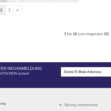
1
2
»
1
bis
16
(von insgesamt
19
)
TTER NEUANMELDUNG
 GUTSCHEIN sichern!
lung
Sitzung unterbrochen