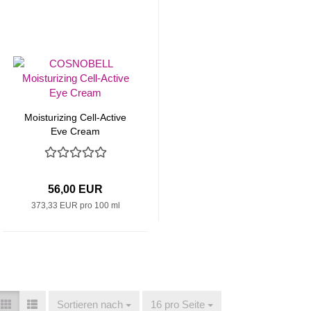
Moisturizing Cell-Active
Eye Cream
56,00 EUR
373,33 EUR pro 100 ml
Sortieren nach
Sortieren nach
16 pro Seite
pro Seite