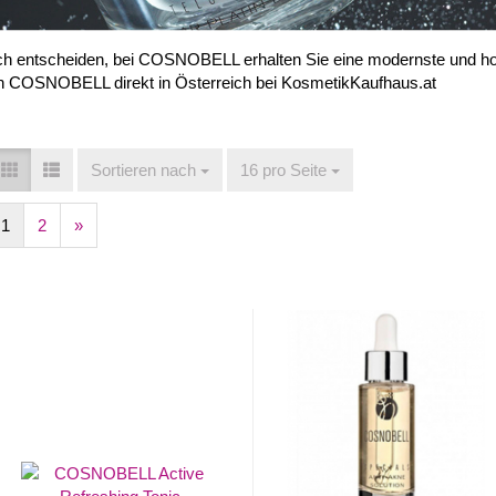
sich entscheiden, bei COSNOBELL erhalten Sie eine modernste und h
on COSNOBELL direkt in Österreich bei KosmetikKaufhaus.at
Sortieren nach
Sortieren nach
16 pro Seite
pro Seite
1
2
»