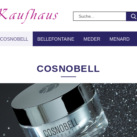
COSNOBELL
BELLEFONTAINE
MEDER
MENARD
SUCHEN
ÜBER UNS
NAGELD
COSNOBELL