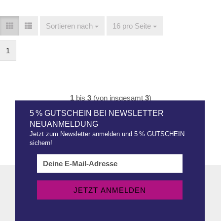
Sortieren nach
Sortieren nach
16 pro Seite
pro Seite
1
1
bis
3
(von insgesamt
3
)
5 % GUTSCHEIN BEI NEWSLETTER
NEUANMELDUNG
Jetzt zum Newsletter anmelden und 5 % GUTSCHEIN
sichern!