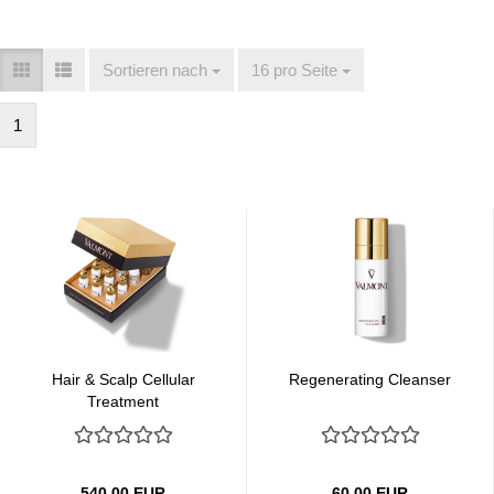
Sortieren nach
Sortieren nach
16 pro Seite
pro Seite
1
Hair & Scalp Cellular
Regenerating Cleanser
Treatment
540,00 EUR
60,00 EUR