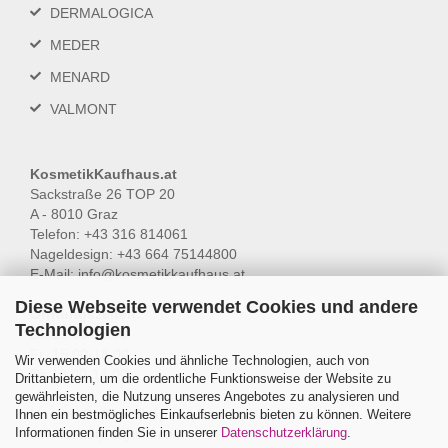
DERMALOGICA
MEDER
MENARD
VALMONT
KosmetikKaufhaus.at
Sackstraße 26 TOP 20
A - 8010 Graz
Telefon: +43 316 814061
Nageldesign: +43 664 75144800
E-Mail:
info@kosmetikkaufhaus.at
Diese Webseite verwendet Cookies und andere
Öffnungszeiten:
Technologien
Do 15.00-18.00
Fr 15.00-18.00
Wir verwenden Cookies und ähnliche Technologien, auch von
Sa 10.00-14.00
Drittanbietern, um die ordentliche Funktionsweise der Website zu
gewährleisten, die Nutzung unseres Angebotes zu analysieren und
Unsere Online-Shops in Deutschland:
Ihnen ein bestmögliches Einkaufserlebnis bieten zu können. Weitere
Informationen finden Sie in unserer
Datenschutzerklärung
.
www.beauty-skyline.com