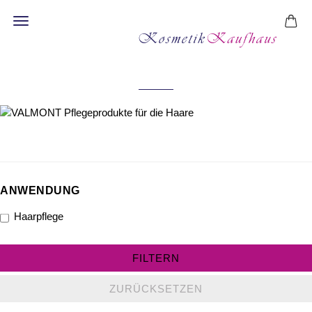
HAARPFLEGE
ANWENDUNG
ANWENDUNG
Haarpflege
FILTERN
ZURÜCKSETZEN