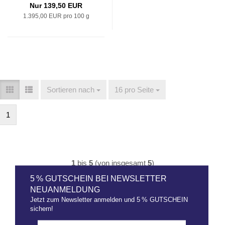
Nur 139,50 EUR
1.395,00 EUR pro 100 g
Sortieren nach
Sortieren nach
16 pro Seite
pro Seite
1
1
bis
5
(von insgesamt
5
)
5 % GUTSCHEIN BEI NEWSLETTER
NEUANMELDUNG
Jetzt zum Newsletter anmelden und 5 % GUTSCHEIN
sichern!