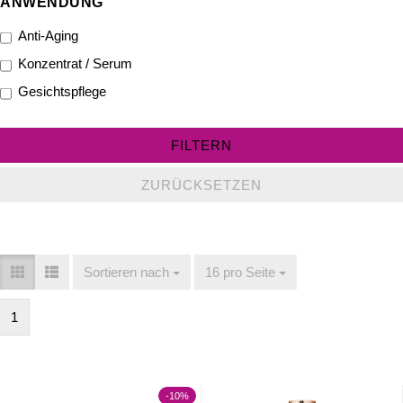
ANWENDUNG
ANWENDUNG
Anti-Aging
Konzentrat / Serum
Gesichtspflege
FILTERN
ZURÜCKSETZEN
Sortieren nach
Sortieren nach
16 pro Seite
pro Seite
1
-10%