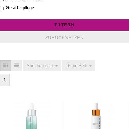
Gesichtspflege
FILTERN
ZURÜCKSETZEN
Sortieren nach
Sortieren nach
16 pro Seite
pro Seite
1