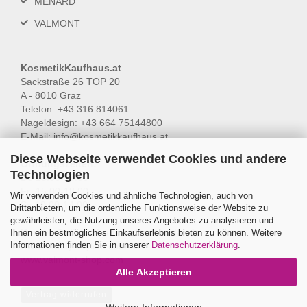
MENARD
VALMONT
KosmetikKaufhaus.at
Sackstraße 26 TOP 20
A - 8010 Graz
Telefon: +43 316 814061
Nageldesign: +43 664 75144800
E-Mail:
info@kosmetikkaufhaus.at
Diese Webseite verwendet Cookies und andere
Öffnungszeiten:
Technologien
Do 15.00-18.00
Fr 15.00-18.00
Wir verwenden Cookies und ähnliche Technologien, auch von
Sa 10.00-14.00
Drittanbietern, um die ordentliche Funktionsweise der Website zu
gewährleisten, die Nutzung unseres Angebotes zu analysieren und
Unsere Online-Shops in Deutschland:
Ihnen ein bestmögliches Einkaufserlebnis bieten zu können. Weitere
Informationen finden Sie in unserer
Datenschutzerklärung
.
www.beauty-skyline.com
www.valmont-shop.com
Alle Akzeptieren
Vertrag widerrufen