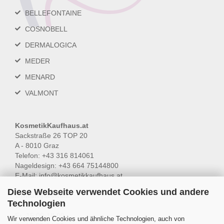
BELLEFONTAINE
COSNOBELL
DERMALOGICA
MEDER
MENARD
VALMONT
KosmetikKaufhaus.at
Sackstraße 26 TOP 20
A - 8010 Graz
Telefon: +43 316 814061
Nageldesign: +43 664 75144800
E-Mail:
info@kosmetikkaufhaus.at
Diese Webseite verwendet Cookies und andere
Öffnungszeiten:
Technologien
Do 15.00-18.00
Fr 15.00-18.00
Wir verwenden Cookies und ähnliche Technologien, auch von