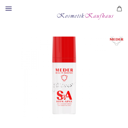
Soin-Apax (SA 3)