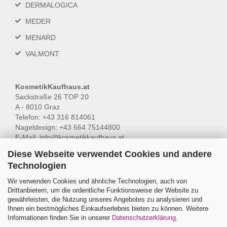
DERMALOGICA
MEDER
MENARD
VALMONT
KosmetikKaufhaus.at
Sackstraße 26 TOP 20
A - 8010 Graz
Telefon: +43 316 814061
Nageldesign: +43 664 75144800
E-Mail:
info@kosmetikkaufhaus.at
Diese Webseite verwendet Cookies und andere
Öffnungszeiten:
Technologien
Do 15.00-18.00
Fr 15.00-18.00
Wir verwenden Cookies und ähnliche Technologien, auch von
Sa 10.00-14.00
Drittanbietern, um die ordentliche Funktionsweise der Website zu
gewährleisten, die Nutzung unseres Angebotes zu analysieren und
Unsere Online-Shops in Deutschland:
Ihnen ein bestmögliches Einkaufserlebnis bieten zu können. Weitere
Informationen finden Sie in unserer
Datenschutzerklärung
.
www.beauty-skyline.com